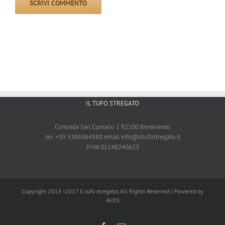
IL TUFO STREGATO
Contrada San Cumano 1 82100 Benevento
tel. +39 3386964580 email
info@iltufostregato.it
P.IVA 01148240623
Copyright 2015 -2017 Il tufo stregato| All Rights Reserved | Powered by
AVDS