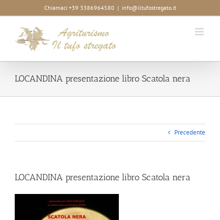
Salta
Chiamaci +39 3386964580
|
info@iltufostregato.it
al
contenuto
LOCANDINA presentazione libro Scatola nera
Precedente
LOCANDINA presentazione libro Scatola nera