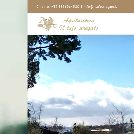
Salta
Chiamaci +39 3386964580
|
info@iltufostregato.it
al
contenuto