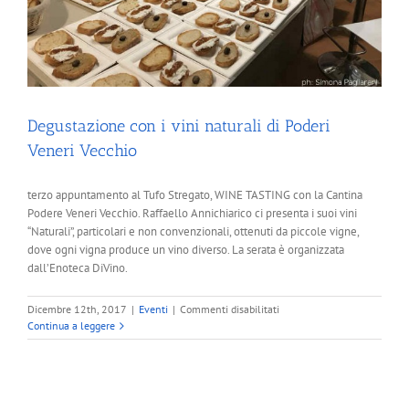
Degustazione con i vini naturali di Poderi
Veneri Vecchio
terzo appuntamento al Tufo Stregato, WINE TASTING con la Cantina
Podere Veneri Vecchio. Raffaello Annichiarico ci presenta i suoi vini
“Naturali”, particolari e non convenzionali, ottenuti da piccole vigne,
dove ogni vigna produce un vino diverso. La serata è organizzata
dall’Enoteca DiVino.
su
Dicembre 12th, 2017
|
Eventi
|
Commenti disabilitati
Degustazione
Continua a leggere
con
i
vini
naturali
di