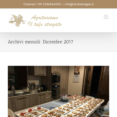
Salta
Chiamaci +39 3386964580
|
info@iltufostregato.it
al
contenuto
Archivi mensili:
Dicembre 2017