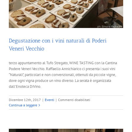
Degustazione con i vini naturali di Poderi
Veneri Vecchio
terzo appuntamento al Tufo Stregato, WINE TASTING con la Cantina
Podere Veneri Vecchio. Raffaello Annichiarico ci presenta i suoi vini
“Naturali”, particolari e non convenzionali, ottenuti da piccole vigne,
dove ogni vigna produce un vino diverso. La serata è organizzata
dall’Enoteca DiVino.
su
Dicembre 12th, 2017
|
Eventi
|
Commenti disabilitati
Degustazione
Continua a leggere
con
i
vini
naturali
di