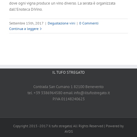
dove ogni vigna produce un vino diverso. La serata è organizzata
dall’Enoteca DiVino.
Settembre 15th, 2017
|
Degustazione vini
|
0 Commenti
Continua a leggere
IL TUFO STREGATO
Contrada San Cumano 1 82100 Benevento
tel. +39 3386964580 email
info@iltufostregato.it
P.IVA 01148240623
Copyright 2015 -2017 Il tufo stregato| All Rights Reserved | Powered by
AVDS