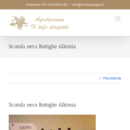
Salta
Chiamaci +39 3386964580
|
info@iltufostregato.it
al
contenuto
Scatola nera Bottiglie Alkimia
Precedente
Scatola nera Bottiglie Alkimia