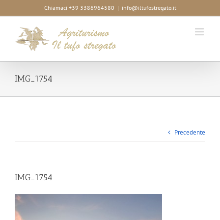
Salta
Chiamaci +39 3386964580
|
info@iltufostregato.it
al
contenuto
IMG_1754
Precedente
IMG_1754