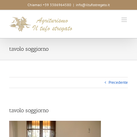
Salta
Chiamaci +39 3386964580
|
info@iltufostregato.it
al
contenuto
tavolo soggiorno
Precedente
tavolo soggiorno