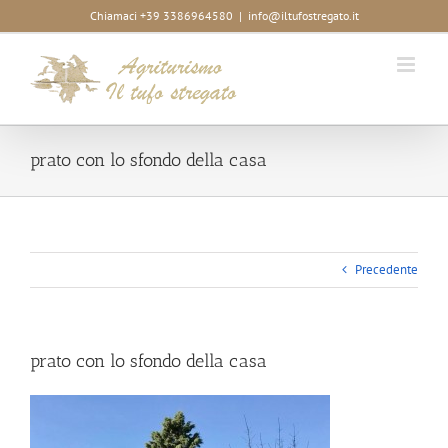
Salta
Chiamaci +39 3386964580
|
info@iltufostregato.it
al
contenuto
prato con lo sfondo della casa
Precedente
prato con lo sfondo della casa