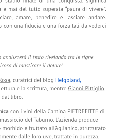
lo stadio finale di una conquista:
significa
a e mai del tutto superata “paura di vivere”.
ciare, amare, benedire e lasciare andare.
io con una
fiducia e una forza tali da vederci
o analizzerà il testo rivelando tra le righe
ticosa di masticare il dolore”.
Rosa
, curatrici del blog
Helgoland,
 lettura e la scrittura, mentre
Gianni Pittiglio
,
 dal libro.
mica
con i vini della Cantina PIETREFITTE di
 massiccio del Taburno. L’azienda produce
sto morbido
e fruttato all’Aglianico, strutturato
amente dalle loro uve, trattate in
purezza.