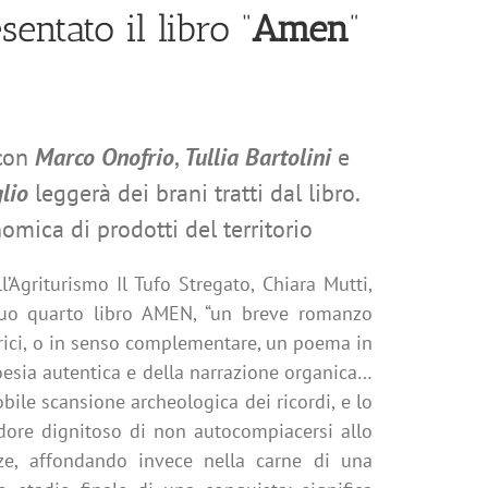
sentato il libro “
Amen
”
 con
Marco Onofrio
,
Tullia Bartolini
e
glio
leggerà dei brani tratti dal libro.
mica di prodotti del territorio
l’Agriturismo Il Tufo Stregato, Chiara Mutti,
suo quarto libro AMEN, “un breve romanzo
irici, o in senso complementare, un poema in
poesia autentica e della narrazione organica…
bile scansione archeologica dei ricordi, e lo
dore dignitoso di non autocompiacersi allo
nze,
affondando invece nella carne di una