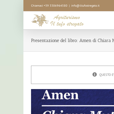
Salta
Chiamaci +39 3386964580
|
info@iltufostregato.it
al
contenuto
Presentazione del libro: Amen di Chiara 
QUESTO E