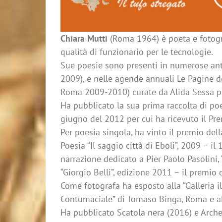
Chiara Mutti
(Roma 1964) è poeta e fotogra
qualità di funzionario per le
tecnologie.
Sue poesie sono presenti in numerose antol
2009), e nelle agende
annuali Le Pagine d
Roma 2009-2010) curate da Alida Sessa p
Ha pubblicato la sua prima raccolta di poe
giugno del 2012 per cui ha
ricevuto il Pr
Per poesia singola, ha vinto il premio dell
Poesia “Il saggio città di Eboli”,
2009 – il 
narrazione dedicato a Pier Paolo Pasolini, “
“Giorgio Belli”, edizione 2011 – il premio 
Come fotografa ha esposto alla “Galleria i
Contumaciale” di Tomaso Binga,
Roma e al
Ha pubblicato Scatola nera (2016) e Archeo