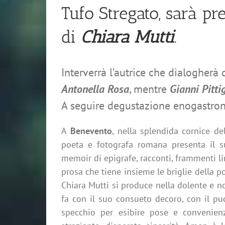
Tufo Stregato, sarà pre
di
Chiara Mutti
.
Interverrà l’autrice che dialogherà
Antonella Rosa
, mentre
Gianni Pitti
A seguire degustazione enogastrono
A
Benevento
, nella splendida cornice del
poeta e fotografa romana presenta il 
memoir di epigrafe, racconti, frammenti l
prosa che tiene insieme le briglie della 
Chiara Mutti si produce nella dolente e no
fa con il suo
consueto decoro, con il pu
specchio per esibire pose e convenie