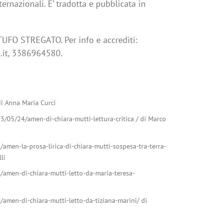
ternazionali. E’ tradotta e pubblicata in
IL TUFO STREGATO.
Per info e accrediti:
.it
, 3386964580.
di Anna Maria Curci
3/05/24/amen-di-chiara-mutti-lettura-critica / di Marco
amen-la-prosa-lirica-di-chiara-mutti-sospesa-tra-terra-
li
/amen-di-chiara-mutti-letto-da-maria-teresa-
/amen-di-chiara-mutti-letto-da-tiziana-marini/ di