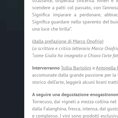
straziante, disperata sincerità. Amen è 
scendere a patti col passato, con l’annos
Significa imparare
a perdonare, abbrac
Significa guardare nello spavento del bu
una luce che brilla”.
(dalla prefazione di Marco Onofrio)
Lo scrittore e critico letterario Marco Onofri
“come Giulia ha insegnato
a Chiara l’arte fa
Interverranno
Tullia Bartolini
e
Antonella 
accomunate dalla grande passione
per la
storico dell’arte, leggerà alcuni brani tratti
A seguire una degustazione enogastrono
Torrecuso, dai vigneti a
mezza collina nel
dalla Falanghina, fresca, intensa, dal gu
e complesso. I vini sono prodotti esclusiv